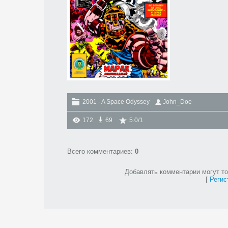
2001 - A Space Odyssey
John_Doe
172
69
5.0
/
1
Всего комментариев
:
0
Добавлять комментарии могут то
[
Регис