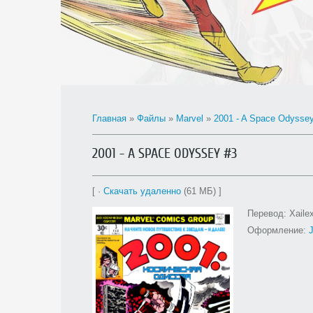
Главная
»
Файлы
»
Marvel
»
2001 - A Space Odysse
2001 - A SPACE ODYSSEY #3
[ ·
Скачать удаленно
(61 МБ) ]
Перевод: Xaile
Оформление: