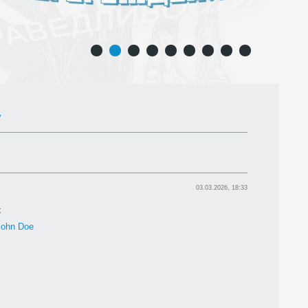
1
2
3
4
5
6
7
8
9
y
03.03.2026, 18:33
x
John Doe