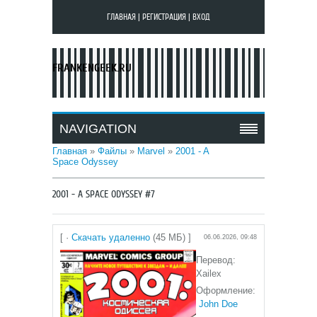
ГЛАВНАЯ
|
РЕГИСТРАЦИЯ
|
ВХОД
FRANKENGEEK.RU
NAVIGATION
Главная
»
Файлы
»
Marvel
»
2001 - A
Space Odyssey
2001 - A SPACE ODYSSEY #7
[ ·
Скачать удаленно
(45 МБ) ]
06.06.2026, 09:48
Перевод:
Xailex
Оформление:
John Doe