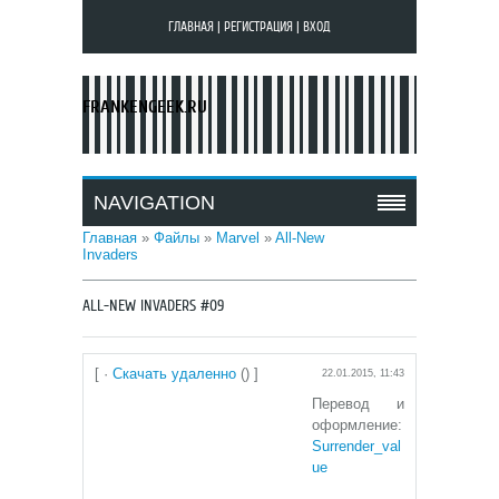
ГЛАВНАЯ
|
РЕГИСТРАЦИЯ
|
ВХОД
FRANKENGEEK.RU
NAVIGATION
Главная
»
Файлы
»
Marvel
»
All-New
Invaders
ALL-NEW INVADERS #09
[ ·
Скачать удаленно
() ]
22.01.2015, 11:43
Перевод и
оформление:
Surrender_val
ue