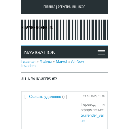
ГЛАВНАЯ
|
РЕГИСТРАЦИЯ
|
ВХОД
FRANKENGEEK.RU
NAVIGATION
Главная
»
Файлы
»
Marvel
»
All-New
Invaders
ALL-NEW INVADERS #12
[ ·
Скачать удаленно
() ]
22.01.2015, 11:48
Перевод и
оформление:
Surrender_val
ue