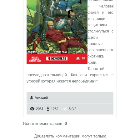
"Оригинальны
й человек
факел и его
товарищи
защитники
столкнуться с
дикой
яростью
совершенного
охотника
Крии,
Таналтой
преследовательницей. Как они справятся с
угрозой которая кажется непобедима?"
Аркадий
2061
1282
5.0
/
2
Всего комментариев
:
0
Добавлять комментарии могут только