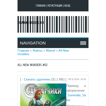
ГЛАВНАЯ
|
РЕГИСТРАЦИЯ
|
ВХОД
FRANKENGEEK.RU
NAVIGATION
Главная
»
Файлы
»
Marvel
»
All-New
Invaders
ALL-NEW INVADERS #02
[ ·
Скачать удаленно
(32,1 МБ) ]
09.11.2014, 14:43
Перевод и
оформление:
Surrender_Va
lue