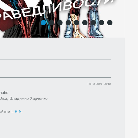
1
2
3
4
5
6
7
8
9
06.03.2019, 20:18
matic
isa, Владимир Харченко
сайтом
L.B.S.