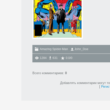
Amazing Spider-Man
John_Doe
1284
631
0.0
/
0
Всего комментариев
:
0
Добавлять комментарии могут то
[
Регис