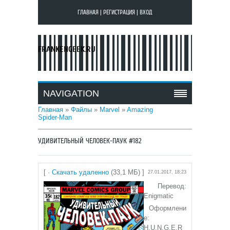
ГЛАВНАЯ
|
РЕГИСТРАЦИЯ
|
ВХОД
FRANKENGEEK.RU
NAVIGATION
Главная
»
Файлы
»
Marvel
»
Amazing
Spider-Man
УДИВИТЕЛЬНЫЙ ЧЕЛОВЕК-ПАУК #182
[ ·
Скачать удаленно
(33,1 МБ) ]
27.01.2017, 18:23
Перевод:
Enigmatic
Оформлени
е:
H.U.N.G.E.R