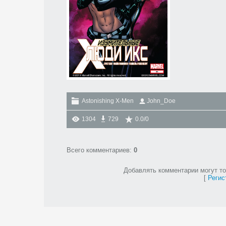
Astonishing X-Men
John_Doe
1304
729
0.0
/
0
Всего комментариев
:
0
Добавлять комментарии могут то
[
Регис