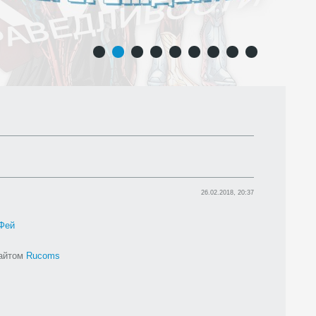
1
2
3
4
5
6
7
8
9
26.02.2018, 20:37
Фей
сайтом
Rucoms