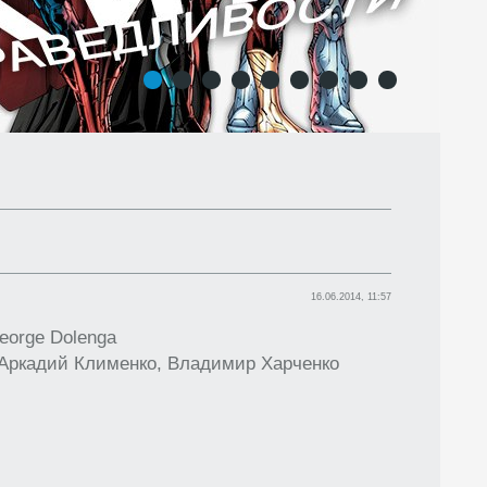
1
2
3
4
5
6
7
8
9
16.06.2014, 11:57
eorge Dolenga
Аркадий Клименко, Владимир Харченко