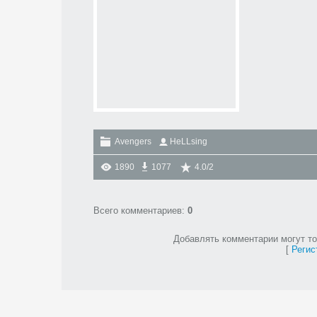
Avengers
HeLLsing
1890
1077
4.0
/
2
Всего комментариев
:
0
Добавлять комментарии могут то
[
Регис