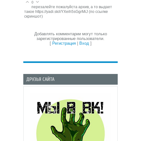
0
перезалейте пожалуйста архив, а то выдает
такое https://yadi.sk/i/YXeih5sGgrMiJ (по ссылке
скриншот)
Добавлять комментарии могут только
зарегистрированные пользователи.
[
Регистрация
|
Вход
]
ДРУЗЬЯ САЙТА