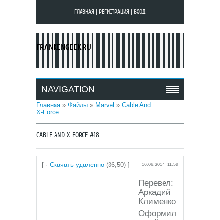
ГЛАВНАЯ
|
РЕГИСТРАЦИЯ
|
ВХОД
FRANKENGEEK.RU
NAVIGATION
Главная
»
Файлы
»
Marvel
»
Cable And
X-Force
CABLE AND X-FORCE #18
[ ·
Скачать удаленно
(36,50) ]
16.06.2014, 11:59
Перевел:
Аркадий
Клименко
Оформил