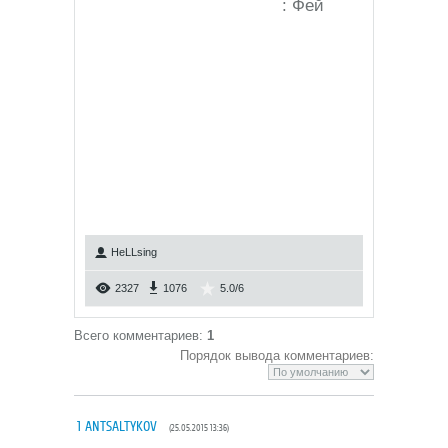
: Фей
HeLLsing
2327
1076
5.0
/
6
Всего комментариев
:
1
Порядок вывода комментариев:
1
ANTSALTYKOV
(25.05.2015 13:36)