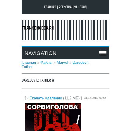
ГЛАВНАЯ
|
РЕГИСТРАЦИЯ
|
ВХОД
FRANKENGEEK.RU
NAVIGATION
Главная
»
Файлы
»
Marvel
»
Daredevil:
Father
DAREDEVIL: FATHER #1
[ ·
Скачать удаленно
(11,2 MБ) ]
31.12.2014, 00:56