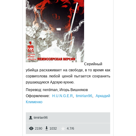
Серийный
убийца расхаживает на свободе, в то время как
сорвиголова любой ценой пытается сохранить
рушающуюся Адскую кухню.
Перевод: nerdman, Игорь Вишняков
Оформление:
H.U.N.G.E.R
,
timirlan96
,
Аркадий
Клименко
timirlan96
2190
1032
4.7
/
6