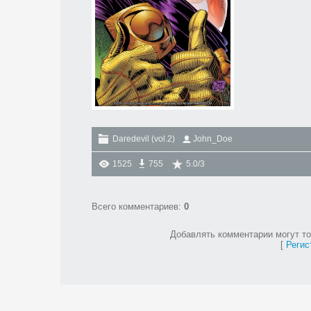
Daredevil (vol.2)
John_Doe
1525
755
5.0
/
3
Всего комментариев
:
0
Добавлять комментарии могут то
[
Регис