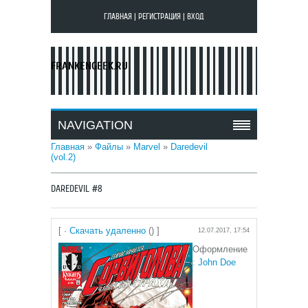
ГЛАВНАЯ
|
РЕГИСТРАЦИЯ
|
ВХОД
FRANKENGEEK.RU
NAVIGATION
Главная
»
Файлы
»
Marvel
»
Daredevil
(vol.2)
DAREDEVIL #8
[ ·
Скачать удаленно
() ]
12.07.2017, 17:54
Оформление
:
John Doe