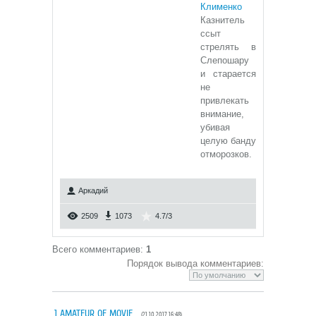
Клименко
Казнитель
ссыт
стрелять в
Слепошару
и старается
не
привлекать
внимание,
убивая
целую банду
отморозков.
Аркадий
2509
1073
4.7
/
3
Всего комментариев
:
1
Порядок вывода комментариев:
1
AMATEUR_OF_MOVIE
(21.10.2017 16:48)