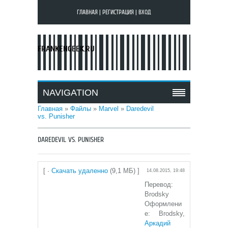
ГЛАВНАЯ
|
РЕГИСТРАЦИЯ
|
ВХОД
FRANKENGEEK.RU
NAVIGATION
Главная
»
Файлы
»
Marvel
»
Daredevil
vs. Punisher
DAREDEVIL VS. PUNISHER
[ ·
Скачать удаленно
(9,1 МБ) ]
14.08.2015, 19:48
Перевод:
Brodsky
Оформлени
е: Brodsky,
Аркадий