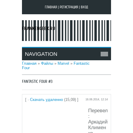
ГЛАВНАЯ
|
РЕГИСТРАЦИЯ
|
ВХОД
FRANKENGEEK.RU
NAVIGATION
Главная
»
Файлы
»
Marvel
»
Fantastic
Four
FANTASTIC FOUR #3
[ ·
Скачать удаленно
(15,09) ]
16.06.2014, 12:14
Перевел
:
Аркадий
Климен