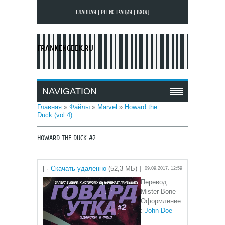
ГЛАВНАЯ
|
РЕГИСТРАЦИЯ
|
ВХОД
FRANKENGEEK.RU
NAVIGATION
Главная
»
Файлы
»
Marvel
»
Howard the
Duck (vol.4)
HOWARD THE DUCK #2
[ ·
Скачать удаленно
(52,3 МБ) ]
09.09.2017, 12:59
Перевод:
Mister Bone
Оформление
:
John Doe