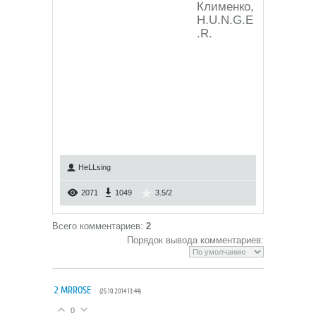
Клименко,
H.U.N.G.E
.R.
HeLLsing
2071
1049
3.5
/
2
Всего комментариев
:
2
Порядок вывода комментариев:
2
MRROSE
(25.10.2014 13:44)
0