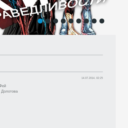
1
2
3
4
5
6
7
8
9
14.07.2014, 02:25
Фей
 Долотова