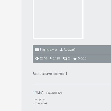
Nightcrawler
Аркадий
2746
1428
2
5.0
/
10
Всего комментариев
:
1
1
YILMA
(14.07.2014 04:04)
0
Спасибо)