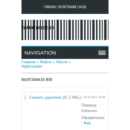
ГЛАВНАЯ
|
РЕГИСТРАЦИЯ
|
ВХОД
FRANKENGEEK.RU
NAVIGATION
Главная
»
Файлы
»
Marvel
»
Nightcrawler
NIGHTCRAWLER #08
[ ·
Скачать удаленно
(47,2 МБ) ]
22.01.2015, 16:40
Перевод:
Anlueven
Оформление
:
Фей