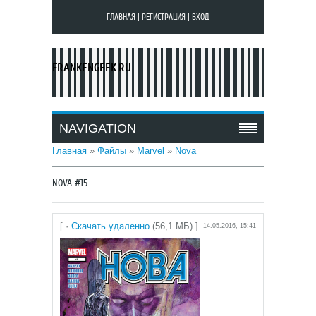
ГЛАВНАЯ
|
РЕГИСТРАЦИЯ
|
ВХОД
FRANKENGEEK.RU
NAVIGATION
Главная
»
Файлы
»
Marvel
»
Nova
NOVA #15
[ ·
Скачать удаленно
(56,1 МБ) ]
14.05.2016, 15:41