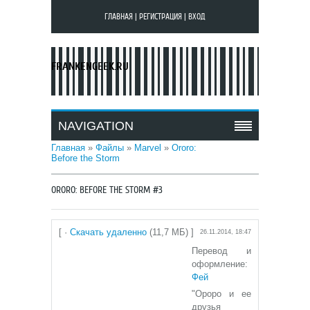
ГЛАВНАЯ
|
РЕГИСТРАЦИЯ
|
ВХОД
FRANKENGEEK.RU
NAVIGATION
Главная
»
Файлы
»
Marvel
»
Ororo:
Before the Storm
ORORO: BEFORE THE STORM #3
[ ·
Скачать удаленно
(11,7 МБ) ]
26.11.2014, 18:47
Перевод и
оформление:
Фей
"Ороро и ее
друзья