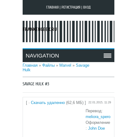
ГЛАВНАЯ
|
РЕГИСТРАЦИЯ
|
ВХОД
FRANKENGEEK.RU
NAVIGATION
Главная
»
Файлы
»
Marvel
»
Savage
Hulk
SAVAGE HULK #3
[ ·
Скачать удаленно
(62,6 МБ) ]
22.01.2015, 11:29
Перевод:
meliora_spero
Оформление
:
John Doe