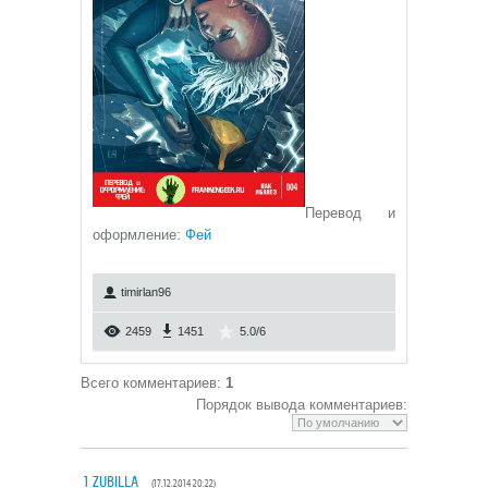
Перевод и
оформление:
Фей
timirlan96
2459
1451
5.0
/
6
Всего комментариев
:
1
Порядок вывода комментариев:
1
ZUBILLA
(17.12.2014 20:22)