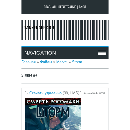
ГЛАВНАЯ
|
РЕГИСТРАЦИЯ
|
ВХОД
FRANKENGEEK.RU
NAVIGATION
Главная
»
Файлы
»
Marvel
»
Storm
STORM #4
[ ·
Скачать удаленно
(39,1 МБ) ]
17.12.2014, 20:06