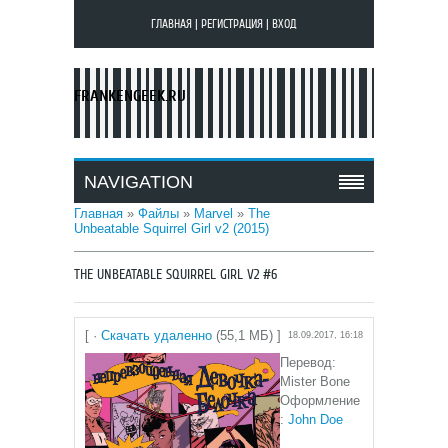
ГЛАВНАЯ
|
РЕГИСТРАЦИЯ
|
ВХОД
FRANKENGEEK.RU
NAVIGATION
Главная
»
Файлы
»
Marvel
»
The
Unbeatable Squirrel Girl v2 (2015)
THE UNBEATABLE SQUIRREL GIRL V2 #6
[ ·
Скачать удаленно
(55,1 МБ) ]
18.09.2017, 16:18
Перевод:
Mister Bone
Оформление
:
John Doe