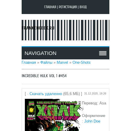
ГЛАВНАЯ
|
РЕГИСТРАЦИЯ
|
ВХОД
FRANKENGEEK.RU
NAVIGATION
Главная
»
Файлы
»
Marvel
»
One-Shots
INCREDIBLE HULK VOL 1 #454
[ ·
Скачать удаленно
(65,6 МБ) ]
31.12.2020, 19:26
Перевод: Asa
ji
Оформление
:
John Doe