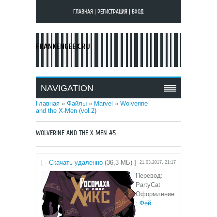
ГЛАВНАЯ
|
РЕГИСТРАЦИЯ
|
ВХОД
FRANKENGEEK.RU
NAVIGATION
Главная
»
Файлы
»
Marvel
»
Wolverine
and the X-Men (vol.2)
WOLVERINE AND THE X-MEN #5
[ ·
Скачать удаленно
(36,3 МБ) ]
21.03.2017, 21:17
Перевод:
PartyCat
Оформление
:
Фей