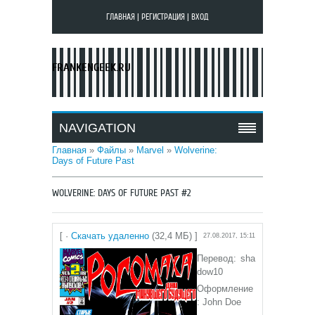
ГЛАВНАЯ
|
РЕГИСТРАЦИЯ
|
ВХОД
FRANKENGEEK.RU
NAVIGATION
Главная
»
Файлы
»
Marvel
»
Wolverine:
Days of Future Past
WOLVERINE: DAYS OF FUTURE PAST #2
[ ·
Скачать удаленно
(32,4 МБ) ]
27.08.2017, 15:11
Перевод: sha
dow10
Оформление
: John Doe