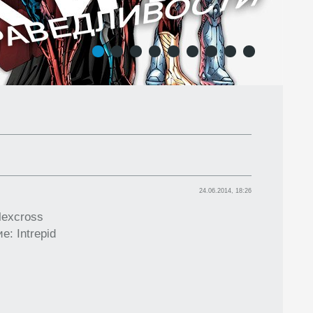
1
2
3
4
5
6
7
8
9
24.06.2014, 18:26
lexcross
: Intrepid