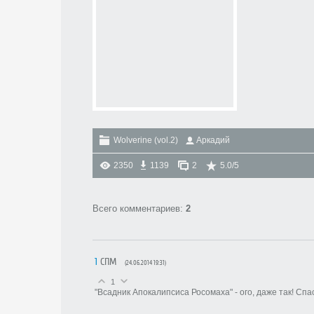
Wolverine (vol.2)
Аркадий
2350
1139
2
5.0
/
5
Всего комментариев
:
2
1
СПМ
(24.06.2014 19:31)
1
"Всадник Апокалипсиса Росомаха" - ого, даже так! Спа