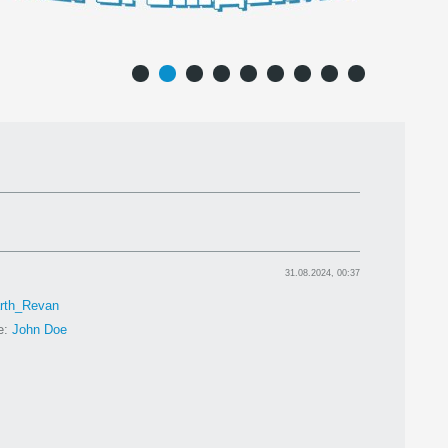
1
2
3
4
5
6
7
8
9
31.08.2024, 00:37
rth_Revan
е:
John Doe