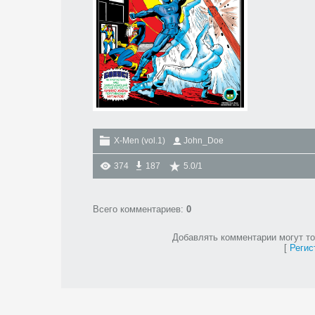
X-Men (vol.1)
John_Doe
374
187
5.0
/
1
Всего комментариев
:
0
Добавлять комментарии могут то
[
Регис