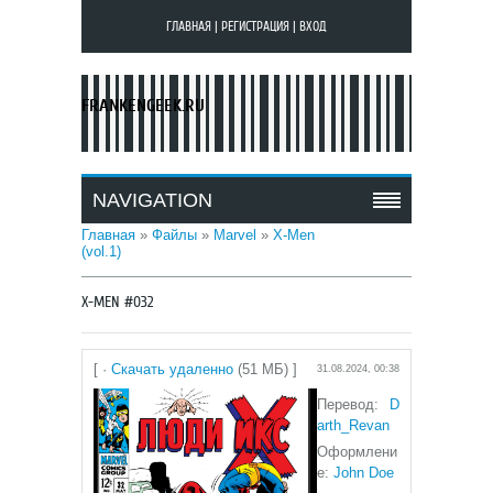
ГЛАВНАЯ
|
РЕГИСТРАЦИЯ
|
ВХОД
FRANKENGEEK.RU
NAVIGATION
Главная
»
Файлы
»
Marvel
»
X-Men
(vol.1)
X-MEN #032
[ ·
Скачать удаленно
(51 МБ) ]
31.08.2024, 00:38
Перевод:
D
arth_Revan
Оформлени
е:
John Doe