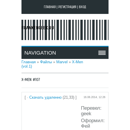
ГЛАВНАЯ
|
РЕГИСТРАЦИЯ
|
ВХОД
FRANKENGEEK.RU
NAVIGATION
Главная
»
Файлы
»
Marvel
»
X-Men
(vol.1)
X-MEN #107
[ ·
Скачать удаленно
(21,33) ]
16.06.2014, 12:26
Перевел:
geek
Оформил:
Фей