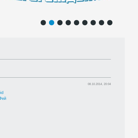
1
2
3
4
5
6
7
8
9
08.10.2014, 20:04
pid
Фей