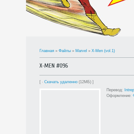
Главная
»
Файлы
»
Marvel
»
X-Men (vol.1)
X-MEN #096
[ ·
Скачать удаленно
(12МБ) ]
Перевод:
Intre
Оформление: