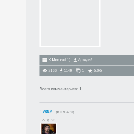
X-Men (vol.1)
Аркадий
2166
1149
1
5.0
/
5
Всего комментариев
:
1
1
VBNM
(08.10.2014 21:59)
0