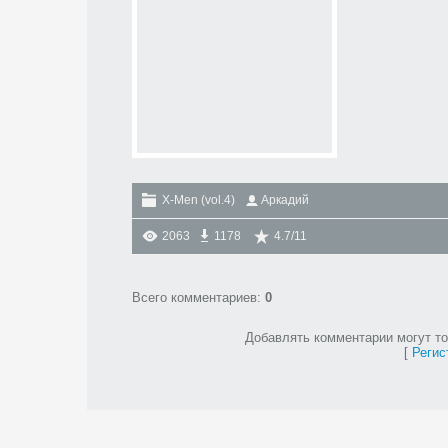
X-Men (vol.4)
Аркадий
2063
1178
4.7
/
11
Всего комментариев
:
0
Добавлять комментарии могут то
[
Регис