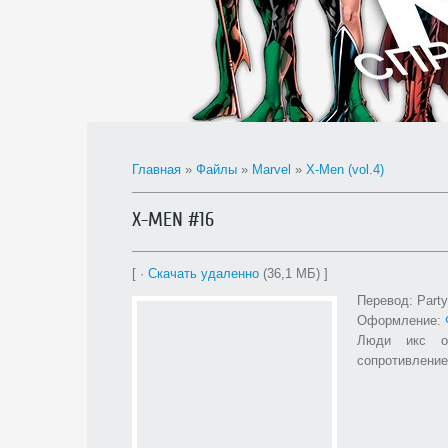
Главная
»
Файлы
»
Marvel
»
X-Men (vol.4)
X-MEN #16
[ ·
Скачать удаленно
(36,1 МБ) ]
Перевод: Part
Оформление:
Люди икс от
сопротивление