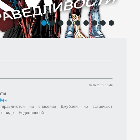
1
2
3
4
5
6
7
8
9
02.07.2015, 15:49
yCat
Фей
правляются на спасение Джубили, но встречают
 в виде... Родословной.