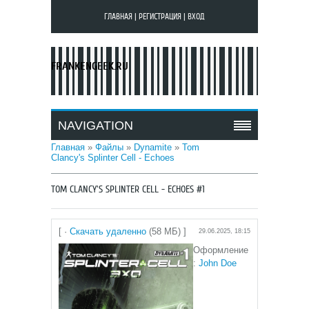
ГЛАВНАЯ
|
РЕГИСТРАЦИЯ
|
ВХОД
FRANKENGEEK.RU
NAVIGATION
Главная
»
Файлы
»
Dynamite
»
Tom
Clancy's Splinter Cell - Echoes
TOM CLANCY'S SPLINTER CELL - ECHOES #1
[ ·
Скачать удаленно
(58 МБ) ]
29.06.2025, 18:15
Оформление
:
John Doe