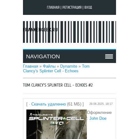
ГЛАВНАЯ
|
РЕГИСТРАЦИЯ
|
ВХОД
FRANKENGEEK.RU
NAVIGATION
Главная
»
Файлы
»
Dynamite
»
Tom
Clancy's Splinter Cell - Echoes
TOM CLANCY'S SPLINTER CELL - ECHOES #2
[ ·
Скачать удаленно
(61 МБ) ]
29.06.2025, 18:17
Оформление
:
John Doe