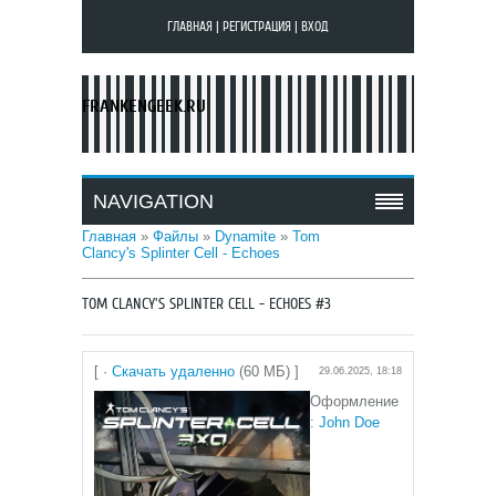
ГЛАВНАЯ
|
РЕГИСТРАЦИЯ
|
ВХОД
FRANKENGEEK.RU
NAVIGATION
Главная
»
Файлы
»
Dynamite
»
Tom
Clancy's Splinter Cell - Echoes
TOM CLANCY'S SPLINTER CELL - ECHOES #3
[ ·
Скачать удаленно
(60 МБ) ]
29.06.2025, 18:18
Оформление
:
John Doe