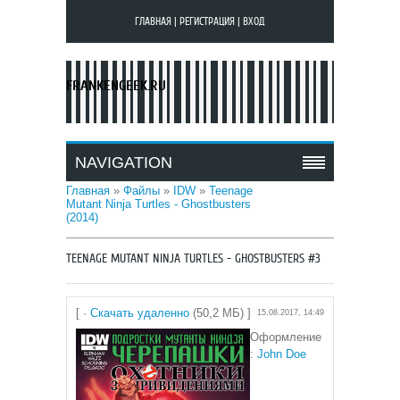
ГЛАВНАЯ
|
РЕГИСТРАЦИЯ
|
ВХОД
FRANKENGEEK.RU
NAVIGATION
Главная
»
Файлы
»
IDW
»
Teenage
Mutant Ninja Turtles - Ghostbusters
(2014)
TEENAGE MUTANT NINJA TURTLES - GHOSTBUSTERS #3
[ ·
Скачать удаленно
(50,2 МБ) ]
15.08.2017, 14:49
Оформление
:
John Doe