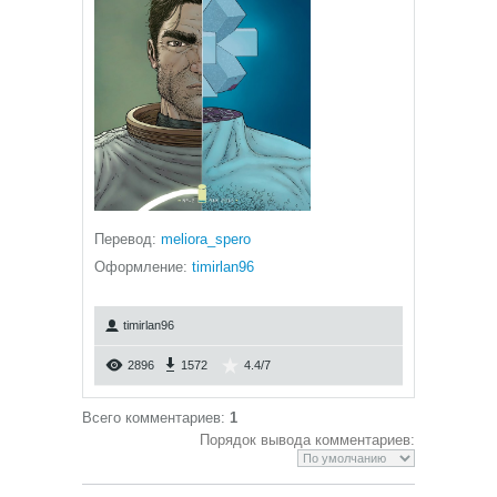
Перевод:
meliora_spero
Оформление:
timirlan96
timirlan96
2896
1572
4.4
/
7
Всего комментариев
:
1
Порядок вывода комментариев: