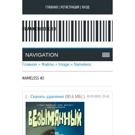
ГЛАВНАЯ
|
РЕГИСТРАЦИЯ
|
ВХОД
FRANKENGEEK.RU
NAVIGATION
Главная
»
Файлы
»
Image
»
Nameless
NAMELESS #2
[ ·
Скачать удаленно
(90,6 МБ) ]
29.03.2015, 23:41