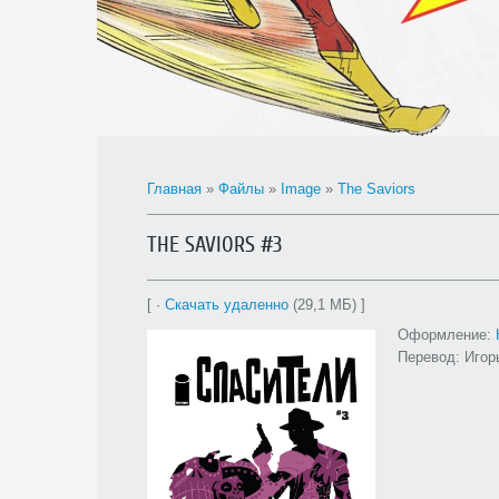
Главная
»
Файлы
»
Image
»
The Saviors
THE SAVIORS #3
[ ·
Скачать удаленно
(29,1 МБ) ]
Оформление:
Перевод: Игор