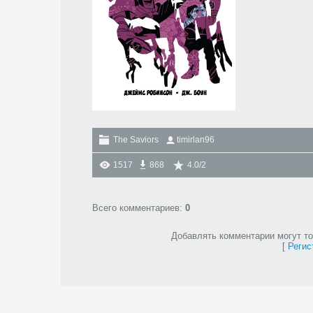
The Saviors
timirlan96
1517
868
4.0
/
2
Всего комментариев
:
0
Добавлять комментарии могут то
[
Регис