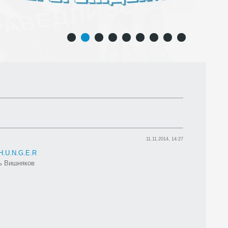
1
2
3
4
5
6
7
8
9
11.11.2014, 14:27
H.U.N.G.E.R
ь Вишняков