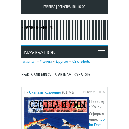
ГЛАВНАЯ
|
РЕГИСТРАЦИЯ
|
ВХОД
FRANKENGEEK.RU
NAVIGATION
Главная
»
Файлы
»
Другое
»
One-Shots
HEARTS AND MINDS - A VIETNAM LOVE STORY
[ ·
Скачать удаленно
(81 МБ) ]
31.12.2025, 00:05
Перевод
: Xailex
Оформл
ение:
Jo
hn Doe