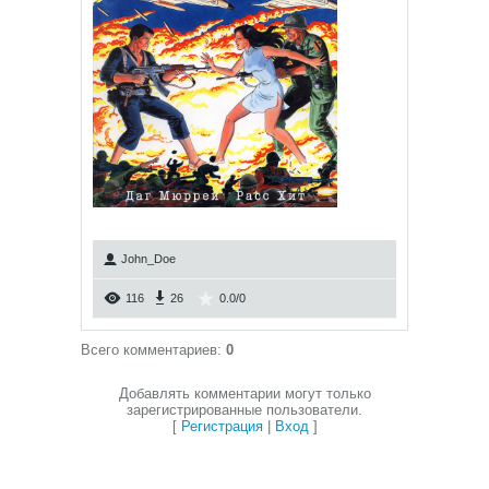
John_Doe
116
26
0.0
/
0
Всего комментариев
:
0
Добавлять комментарии могут только
зарегистрированные пользователи.
[
Регистрация
|
Вход
]