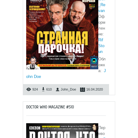
_Re
van
Оф
орм
лен
ие:
Rif
Sto
un
Обл
ожк
а:
J
ohn Doe
924
610
John_Doe
16.04.2020
DOCTOR WHO MAGAZINE #510
Пер
ево