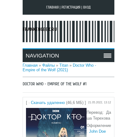
ГЛАВНАЯ
|
РЕГИСТРАЦИЯ
|
ВХОД
FRANKENGEEK.RU
NAVIGATION
Главная
»
Файлы
»
Titan
»
Doctor Who -
Empire of the Wolf (2021)
DOCTOR WHO - EMPIRE OF THE WOLF #1
[ ·
Скачать удаленно
(46,6 МБ) ]
21.05.2022, 13:12
Перевод: Да
ша Терехова
Оформление
:
John Doe