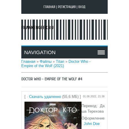
ГЛАВНАЯ
|
РЕГИСТРАЦИЯ
|
ВХОД
FRANKENGEEK.RU
NAVIGATION
Главная
»
Файлы
»
Titan
»
Doctor Who -
Empire of the Wolf (2021)
DOCTOR WHO - EMPIRE OF THE WOLF #4
[ ·
Скачать удаленно
(55,6 МБ) ]
01.06.2022, 21:36
Перевод: Да
ша Терехова
Оформление
:
John Doe