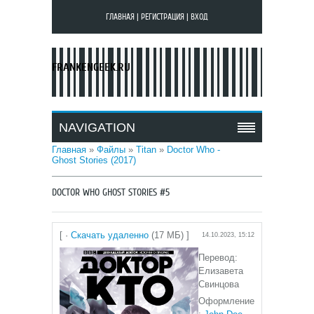
ГЛАВНАЯ
|
РЕГИСТРАЦИЯ
|
ВХОД
FRANKENGEEK.RU
NAVIGATION
Главная
»
Файлы
»
Titan
»
Doctor Who -
Ghost Stories (2017)
DOCTOR WHO GHOST STORIES #5
[ ·
Скачать удаленно
(17 МБ) ]
14.10.2023, 15:12
Перевод:
Елизавета
Свинцова
Оформление