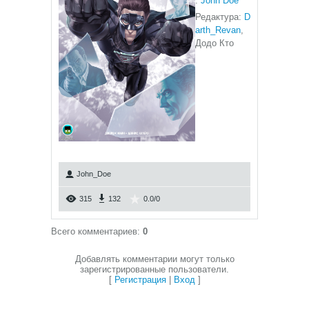
:
John Doe
Редактура:
D
arth_Revan
,
Додо Кто
John_Doe
315
132
0.0
/
0
Всего комментариев
:
0
Добавлять комментарии могут только
зарегистрированные пользователи.
[
Регистрация
|
Вход
]