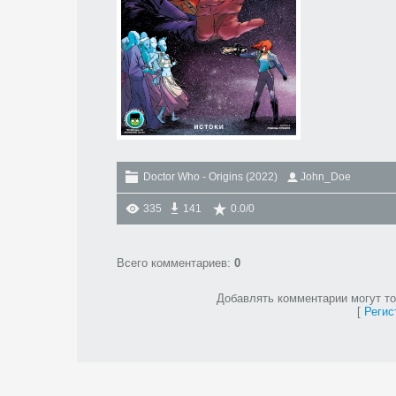
Doctor Who - Origins (2022)
John_Doe
335
141
0.0
/
0
Всего комментариев
:
0
Добавлять комментарии могут то
[
Регис