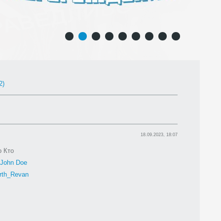
1
2
3
4
5
6
7
8
9
2)
18.09.2023, 18:07
о Кто
John Doe
rth_Revan