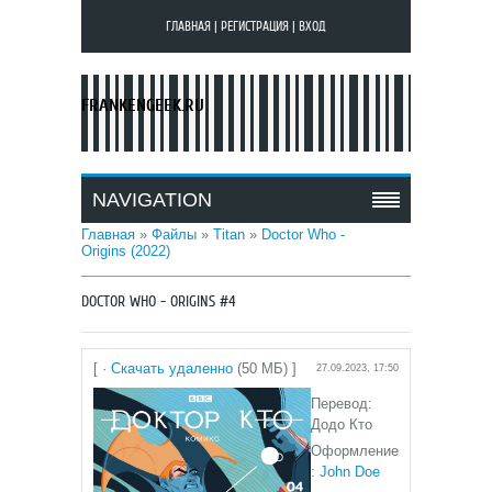
ГЛАВНАЯ
|
РЕГИСТРАЦИЯ
|
ВХОД
FRANKENGEEK.RU
NAVIGATION
Главная
»
Файлы
»
Titan
»
Doctor Who -
Origins (2022)
DOCTOR WHO - ORIGINS #4
[ ·
Скачать удаленно
(50 МБ) ]
27.09.2023, 17:50
Перевод:
Додо Кто
Оформление
:
John Doe