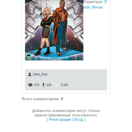
Редактура:
D
arth_Revan
John_Doe
470
118
0.0
/
0
Всего комментариев
:
0
Добавлять комментарии могут только
зарегистрированные пользователи.
[
Регистрация
|
Вход
]