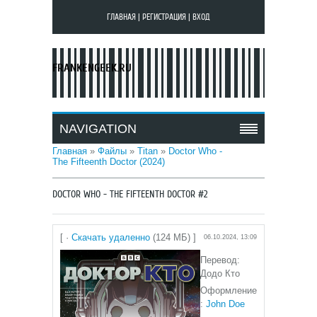
ГЛАВНАЯ
|
РЕГИСТРАЦИЯ
|
ВХОД
FRANKENGEEK.RU
NAVIGATION
Главная
»
Файлы
»
Titan
»
Doctor Who -
The Fifteenth Doctor (2024)
DOCTOR WHO - THE FIFTEENTH DOCTOR #2
[ ·
Скачать удаленно
(124 МБ) ]
06.10.2024, 13:09
Перевод:
Додо Кто
Оформление
:
John Doe