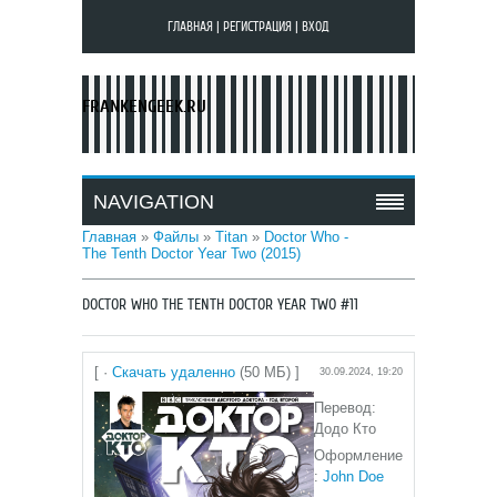
ГЛАВНАЯ
|
РЕГИСТРАЦИЯ
|
ВХОД
FRANKENGEEK.RU
NAVIGATION
Главная
»
Файлы
»
Titan
»
Doctor Who -
The Tenth Doctor Year Two (2015)
DOCTOR WHO THE TENTH DOCTOR YEAR TWO #11
[ ·
Скачать удаленно
(50 МБ) ]
30.09.2024, 19:20
Перевод:
Додо Кто
Оформление
:
John Doe