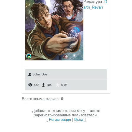
Редактура:
D
arth_Revan
John_Doe
448
104
0.0
/
0
Всего комментариев
:
0
Добавлять комментарии могут только
зарегистрированные пользователи.
[
Регистрация
|
Вход
]