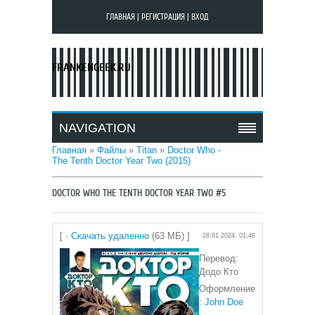
ГЛАВНАЯ
|
РЕГИСТРАЦИЯ
|
ВХОД
FRANKENGEEK.RU
NAVIGATION
Главная
»
Файлы
»
Titan
»
Doctor Who -
The Tenth Doctor Year Two (2015)
DOCTOR WHO THE TENTH DOCTOR YEAR TWO #5
[ ·
Скачать удаленно
(63 МБ) ]
28.01.2024, 01:48
Перевод:
Додо Кто
Оформление
:
John Doe