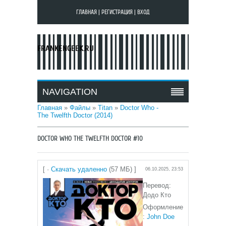
ГЛАВНАЯ
|
РЕГИСТРАЦИЯ
|
ВХОД
FRANKENGEEK.RU
NAVIGATION
Главная
»
Файлы
»
Titan
»
Doctor Who -
The Twelfth Doctor (2014)
DOCTOR WHO THE TWELFTH DOCTOR #10
[ ·
Скачать удаленно
(57 МБ) ]
06.10.2025, 23:53
Перевод:
Додо Кто
Оформление
:
John Doe